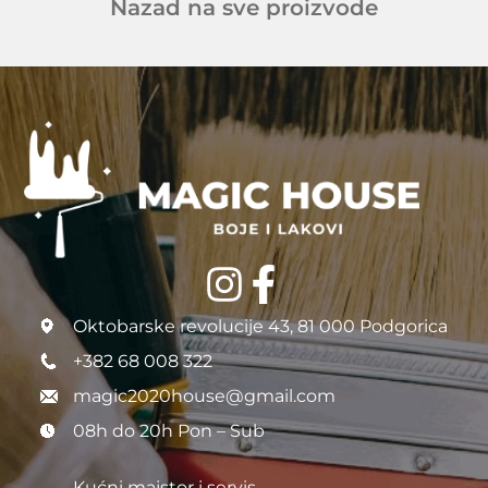
Nazad na sve proizvode
Oktobarske revolucije 43, 81 000 Podgorica
+382 68 008 322
magic2020house@gmail.com
08h do 20h Pon – Sub
Kućni majstor i servis