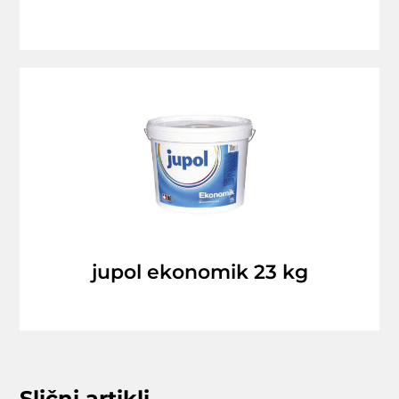
jupol ekonomik 23 kg
Slični artikli