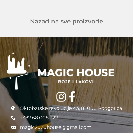
Nazad na sve proizvode
Oktobarske revolucije 43, 81 000 Podgorica
+382 68 008 322
magic2020house@gmail.com