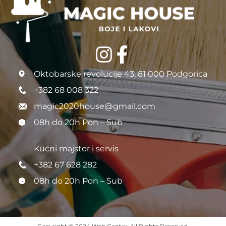
Oktobarske revolucije 43, 81 000 Podgorica
+382 68 008 322
magic2020house@gmail.com
08h do 20h Pon – Sub
Kućni majstor i servis
+382 67 628 282
08h do 20h Pon – Sub