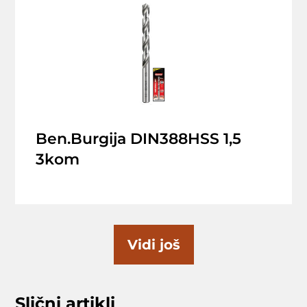
Ben.Burgija DIN388HSS 1,5
3kom
Vidi još
Slični artikli